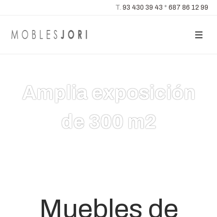
T.
93 430 39 43
*
687 86 12 99
Muebles a medida a
Amplia exposición
precios standard
de 300 m2
Muebles de