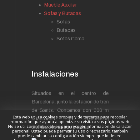
Mueble Auxiliar
Sofas y Butacas
Sofas
Butacas
Sofas Cama
Instalaciones
Situados en el centro de
Barcelona, junto la estación de tren
de Sants. Contamos con 300 m
Esta web utiliza cookies propias y de terceros para recopilar
cuadrados de exposición
información que ayuda a optimizar su visita a sus páginas web.
No se utilizarán las cookies para recoger información de carácter
distribuidos en dos plantas
personal. Usted puede permitir su uso o rechazarlo, también
puede cambiar su configuración siempre que lo desee.