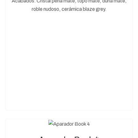
Acabados: Cristal perla mate, topo mate, duna mate,
roble nudoso, cerámica blaze grey.