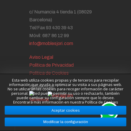
c/ Numancia 4 tienda 1 (08029
Barcelona)
Tel/Fax 93 430 39 43
Móvil: 687 86 12 99
info@moblesjori.com
Aviso Legal
Política de Privacidad
Política de Cookies
Esta web utiliza cookies propias y de terceros para recopilar
información que ayuda a optimizar su visita a sus páginas web.
Síguenos en
No se utilizarán las cookies para recoger información de carácter
personal. Usted puede permitir su uso o rechazarlo, también
puede cambiar su configuración siempre que lo desee.
Encontrará más información en nuestra Política de Cookies
Aceptar cookies
Modificar la configuración